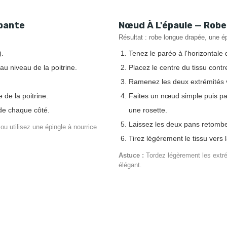
ppante
Nœud À L'épaule — Rob
Résultat : robe longue drapée, une é
).
Tenez le paréo à l'horizontale
au niveau de la poitrine.
Placez le centre du tissu contre
Ramenez les deux extrémités ve
de la poitrine.
Faites un nœud simple puis pa
 de chaque côté.
une rosette.
Laissez les deux pans retomber
u utilisez une épingle à nourrice
Tirez légèrement le tissu vers
Astuce :
Tordez légèrement les extré
élégant.