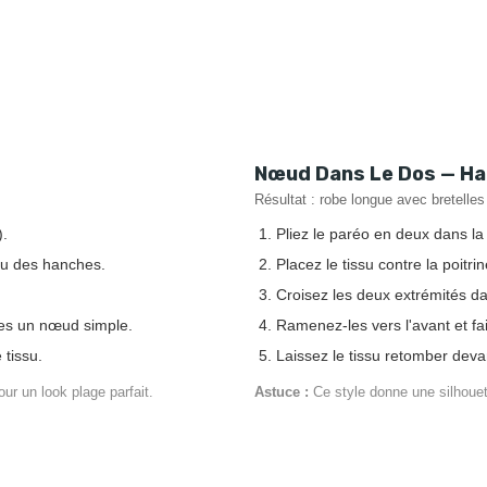
Nœud Dans Le Dos — H
Résultat : robe longue avec bretelle
).
Pliez le paréo en deux dans l
 ou des hanches.
Placez le tissu contre la poitrin
Croisez les deux extrémités da
tes un nœud simple.
Ramenez-les vers l'avant et fa
 tissu.
Laissez le tissu retomber dev
ur un look plage parfait.
Astuce :
Ce style donne une silhouet