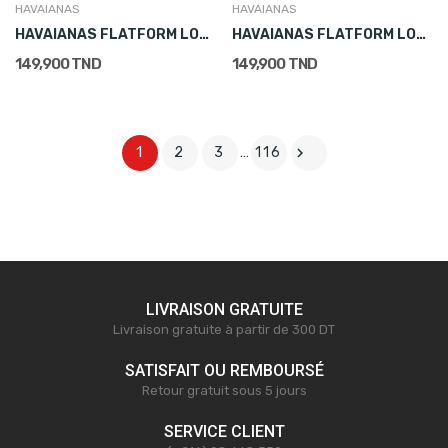
HAVAIANAS
HAVAIANAS
HAVAIANAS FLATFORM LOOP SLIM
HAVAIANAS FLATFORM LOOP SLIM
149,900 TND
149,900 TND

1
2
3
…
116
LIVRAISON GRATUITE
Livraison gratuite à partir de 300 DT
SATISFAIT OU REMBOURSÉ
Retour gratuit sous 5 jours
SERVICE CLIENT