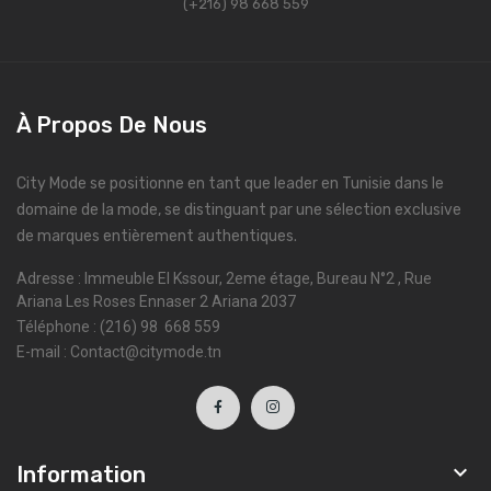
(+216) 98 668 559
À Propos De Nous
City Mode se positionne en tant que leader en Tunisie dans le
domaine de la mode, se distinguant par une sélection exclusive
de marques entièrement authentiques.
Adresse : Immeuble El Kssour, 2eme étage, Bureau N°2 , Rue
Ariana Les Roses Ennaser 2 Ariana 2037
Téléphone : (216) 98 668 559
E-mail : Contact@citymode.tn

Information