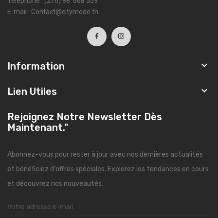
Téléphone : (216) 98 668 559
E-mail : Contact@citymode.tn

Information

Lien Utiles
Rejoignez Notre Newsletter Dès
Maintenant."
Abonnez-vous pour rester à jour avec nos dernières actualités
et bénéficiez d'offres spéciales. Explorez les tendances en cours
et découvrez nos nouveautés.