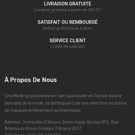
LIVRAISON GRATUITE
Livraison gratuite à partir de 300 DT
SATISFAIT OU REMBOURSÉ
Retour gratuit sous 5 jours
SERVICE CLIENT
(+216) 98 668 559
À Propos De Nous
City Mode se positionne en tant que leader en Tunisie dans le
domaine de la mode, se distinguant par une sélection exclusive
de marques entièrement authentiques.
Adresse : Immeuble El Kssour, 2eme étage, Bureau N°2 , Rue
Ariana Les Roses Ennaser 2 Ariana 2037