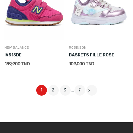
NEW BALANCE
ROBINSON
IV515DE
BASKETS FILLE ROSE
189,900 TND
109,000 TND

1
2
3
…
7