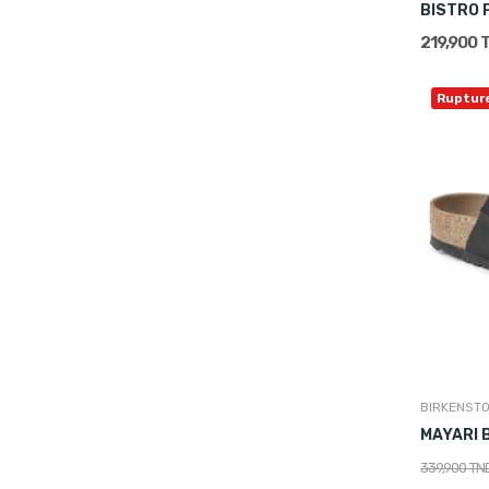
BISTRO 
219,900 
Ruptur
BIRKENST
MAYARI 
339,900 TN