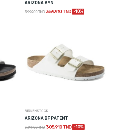
ARIZONA SYN
359,910 TND
-10%
399,900 TND
BIRKENSTOCK
ARIZONA BF PATENT
305,910 TND
-10%
339,900 TND