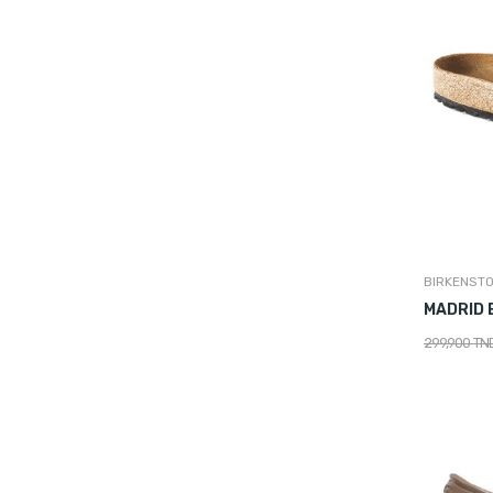
BIRKENST
MADRID 
299,900 TN