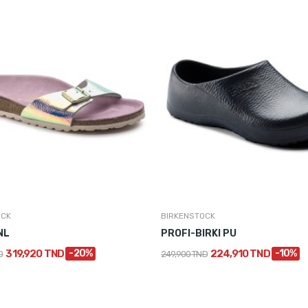
OCK
BIRKENSTOCK
NL
PROFI-BIRKI PU
319,920 TND
-20%
224,910 TND
-10%
D
249,900 TND