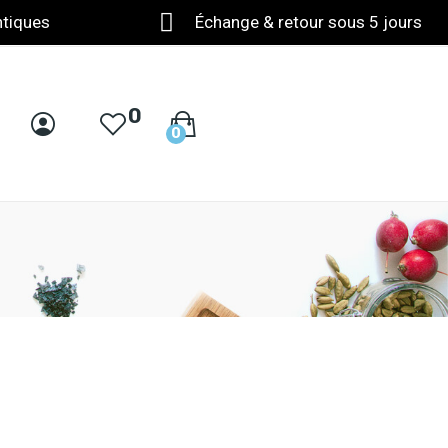
ntiques
Échange & retour sous 5 jours
0
0