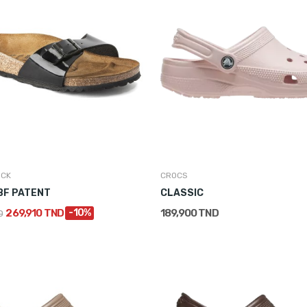
OCK
CROCS
BF PATENT
CLASSIC
269,910 TND
-10%
189,900 TND
D