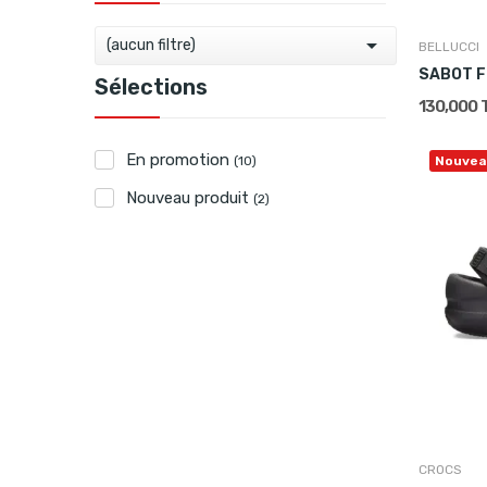

(aucun filtre)
BELLUCCI
SABOT 
Sélections
130,000 
En promotion
(10)
Nouvea
Nouveau produit
(2)
CROCS