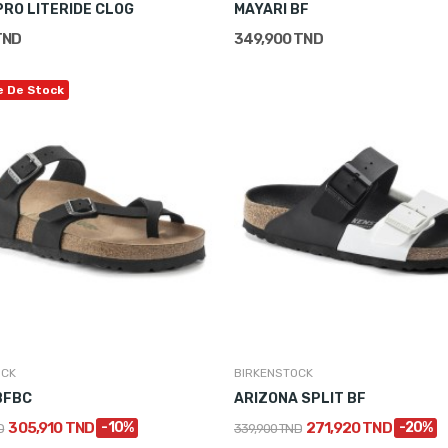
PRO LITERIDE CLOG
MAYARI BF
TND
349,900 TND
e De Stock
OCK
BIRKENSTOCK
BFBC
ARIZONA SPLIT BF
305,910 TND
-10%
271,920 TND
-20%
D
339,900 TND