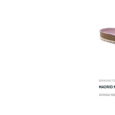
BIRKENST
MADRID 
399,900 TN