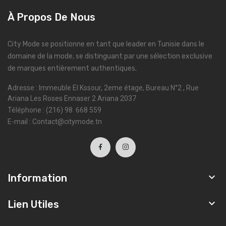
À Propos De Nous
City Mode se positionne en tant que leader en Tunisie dans le
domaine de la mode, se distinguant par une sélection exclusive
de marques entièrement authentiques.
Adresse : Immeuble El Kssour, 2eme étage, Bureau N°2 , Rue
Ariana Les Roses Ennaser 2 Ariana 2037
Téléphone : (216) 98 668 559
E-mail : Contact@citymode.tn

Information

Lien Utiles