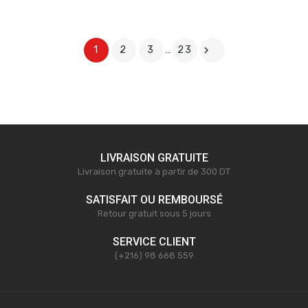

1
2
3
…
23
LIVRAISON GRATUITE
Livraison gratuite à partir de 300 DT
SATISFAIT OU REMBOURSÉ
Retour gratuit sous 5 jours
SERVICE CLIENT
(+216) 98 668 559