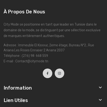
À Propos De Nous
City Mode se positionne en tant que leader en Tunisie dans le
domaine de la mode, se distinguant par une sélection exclusive
de marques entièrement authentiques.
Adresse : Immeuble El Kssour, 2eme étage, Bureau N°2 , Rue
Ariana Les Roses Ennaser 2 Ariana 2037
Téléphone : (216) 98 668 559
E-mail : Contact@citymode.tn

Information

Lien Utiles