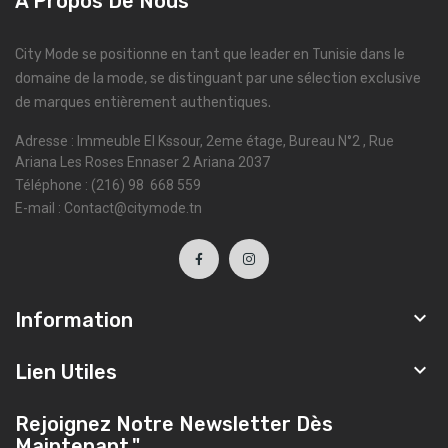
À Propos De Nous
City Mode se positionne en tant que leader en Tunisie dans le
domaine de la mode, se distinguant par une sélection exclusive
de marques entièrement authentiques.
Adresse : Immeuble El Kssour, 2eme étage, Bureau N°2 , Rue
Ariana Les Roses Ennaser 2 Ariana 2037
Téléphone : (216) 98 668 559
E-mail : Contact@citymode.tn

Information

Lien Utiles
Rejoignez Notre Newsletter Dès
Maintenant."