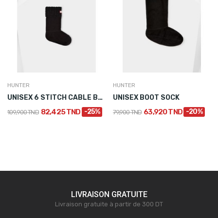
HUNTER
HUNTER
UNISEX 6 STITCH CABLE BOOT SOCK - SHORT
UNISEX BOOT SOCK
82,425 TND
-25%
63,920 TND
-20%
109,900 TND
79,900 TND
LIVRAISON GRATUITE
Livraison gratuite à partir de 300 DT