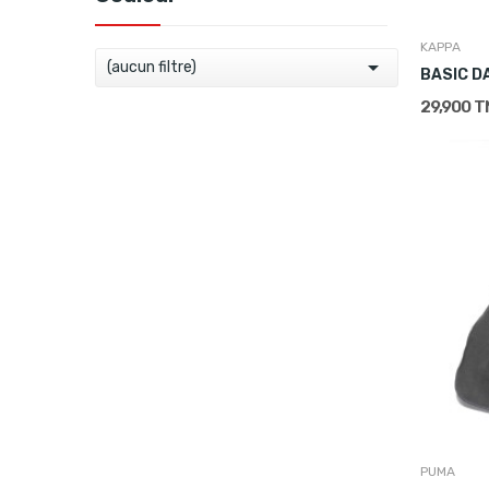
KAPPA

(aucun filtre)
BASIC 
29,900 T
PUMA