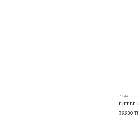
PUMA
FLEECE 
39,900 T