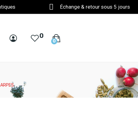
ntiques
Échange & retour sous 5 jours
0
0
HARPES