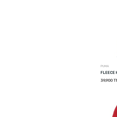
PUMA
FLEECE 
39,900 T