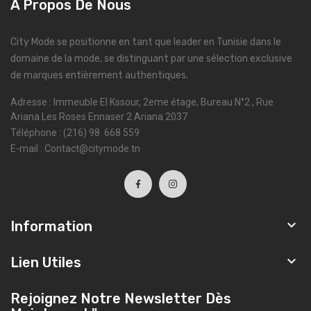
À Propos De Nous
City Mode se positionne en tant que leader en Tunisie dans le
domaine de la mode, se distinguant par une sélection exclusive
de marques entièrement authentiques.
Adresse : Immeuble El Kssour, 2eme étage, Bureau N°2 , Rue
Ariana Les Roses Ennaser 2 Ariana 2037
Téléphone : (216) 98 668 559
E-mail : Contact@citymode.tn

Information

Lien Utiles
Rejoignez Notre Newsletter Dès