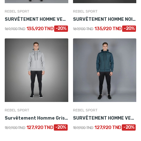
REBEL SPORT
REBEL SPORT
SURVÊTEMENT HOMME VERT D’EAU AVEC CAPUCHE
SURVÊTEMENT HOMME NOIR AVEC CAPUCHE
135,920 TND
-20%
135,920 TND
-20%
169,900 TND
169,900 TND
REBEL SPORT
REBEL SPORT
Survêtement Homme Gris avec Capuche
SURVÊTEMENT HOMME VERT AVEC CAPUCHE
127,920 TND
-20%
127,920 TND
-20%
159,900 TND
159,900 TND