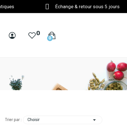
ntiques
Échange & retour sous 5 jours
0
0

Choisir
Trier par :