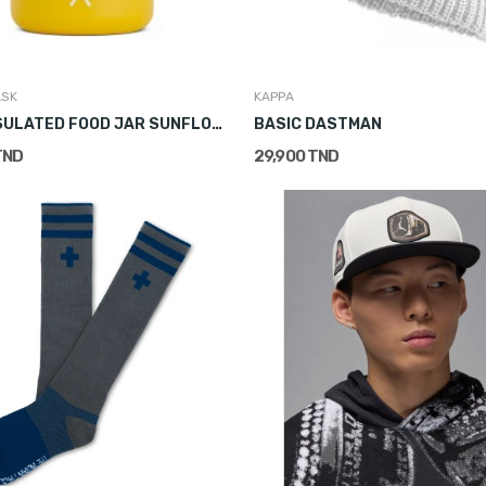
ASK
KAPPA
12 OZ INSULATED FOOD JAR SUNFLOWER
BASIC DASTMAN
TND
29,900 TND