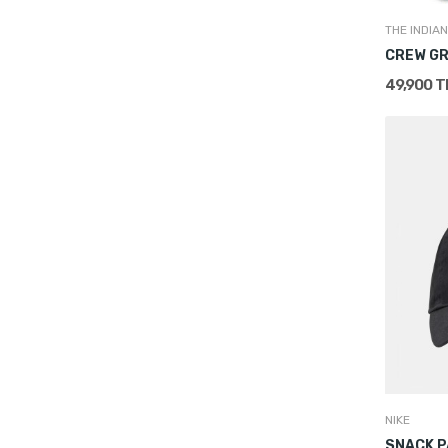
THE INDIAN
CREW GR
49,900 
NIKE
SNACK P