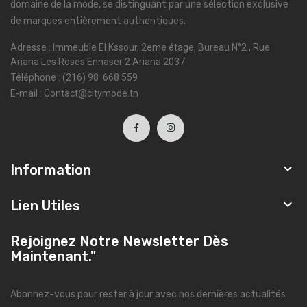
domaine de la mode, se distinguant par une sélection exclusive
de marques entièrement authentiques.
Adresse : Immeuble El Kssour, 2eme étage, Bureau N°2 , Rue
Ariana Les Roses Ennaser 2 Ariana 2037
Téléphone : (216) 98 668 559
E-mail : Contact@citymode.tn

Information

Lien Utiles
Rejoignez Notre Newsletter Dès
Maintenant."
Abonnez-vous pour rester à jour avec nos dernières actualités