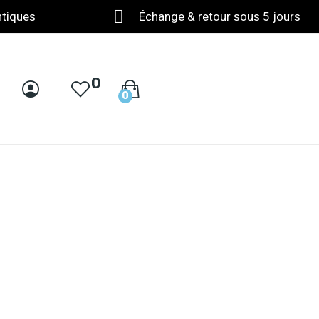
ntiques
Échange & retour sous 5 jours
0
0