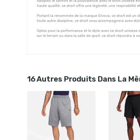
Adoptez le confort et la polyvalence avec le short unisexe en
haute qualité, ce short offre une légèreté, une respirabilité
Portant la renommée de la marque Givova, ce short est un choix
toute autre discipline, ce short vous accompagnera avec style
Optez pour la performance et le style avec ce short unisex
sur le terrain ou dans la salle de sport, ce short répondra à v
16 Autres Produits Dans La Mê