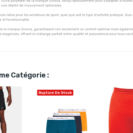
 100% polyester de la marque Givova, conçu spécialement pour s'adapter à toutes les
 et une liberté de mouvement optimales.
 idéal pour les amateurs de sport, quel que soit le type d'activité pratiqué. Que ce 
 et fonctionnalité.
e de la marque Givova, garantissant non seulement un confort optimal mais égale
os exigences, offrant le mélange parfait entre qualité et polyvalence pour tous vos b
me Catégorie :
Rupture De Stock