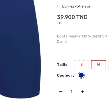
Donnez votre avis
39,900 TND
TTC
Boots femme 100 % CuirShort de
Camel
Taille :
S
M
Bleu
Couleur :
marine