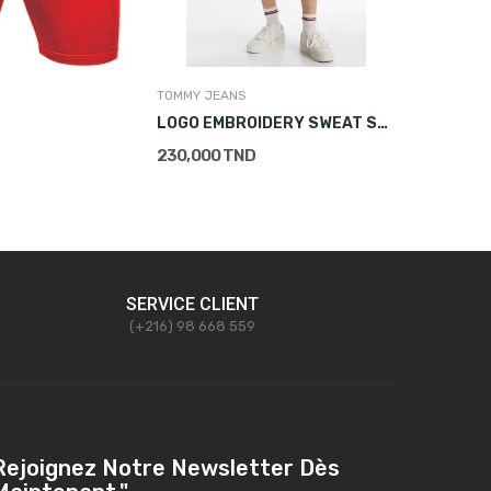
TOMMY JEANS
NIKE
LOGO EMBROIDERY SWEAT SHORTS
SPORTSW
230,000 TND
169,000 
SERVICE CLIENT
(+216) 98 668 559
Rejoignez Notre Newsletter Dès