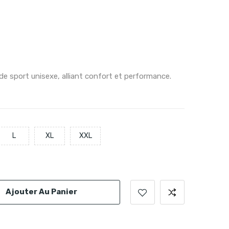
 sport unisexe, alliant confort et performance.
L
XL
XXL
Ajouter Au Panier