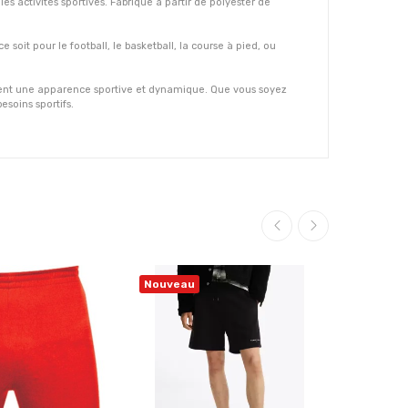
 activités sportives. Fabriqué à partir de polyester de
soit pour le football, le basketball, la course à pied, ou
ment une apparence sportive et dynamique. Que vous soyez
esoins sportifs.
Nouveau