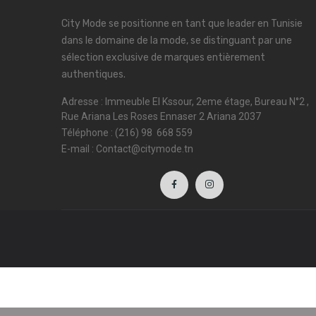
City Mode se positionne en tant que leader en Tunisie
dans le domaine de la mode, se distinguant par une
sélection exclusive de marques entièrement
authentiques.
Adresse : Immeuble El Kssour, 2eme étage, Bureau N°2 ,
Rue Ariana Les Roses Ennaser 2 Ariana 2037
Téléphone : (216) 98 668 559
E-mail : Contact@citymode.tn