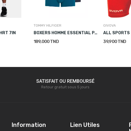
TOMMY HILFIGER
GIVOVA
SHRT 7IN
BOXERS HOMME ESSENTIAL PACK 3 MULTICOLORE
ALL SPORTS
189,000 TND
39,900 TND
SATISFAIT OU REMBOURSÉ
Retour gratuit sous 5 jours
Information
Lien Utiles