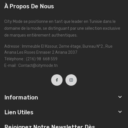
À Propos De Nous
City Mode se positionne en tant que leader en Tunisie dans le
domaine de la mode, se distinguant par une sélection exclusive
de marques entièrement authentiques.
Adresse : Immeuble El Kssour, 2eme étage, Bureau N°2 , Rue
Ariana Les Roses Ennaser 2 Ariana 2037
Téléphone : (216) 98 668 559
E-mail : Contact@citymode.tn

Information

Lien Utiles
Rejoignez Notre Newsletter Dès