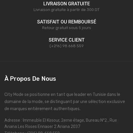
LIVRAISON GRATUITE
Livraison gratuite à partir de 300 DT
SATISFAIT OU REMBOURSÉ
Retour gratuit sous 5 jours
SERVICE CLIENT
(+216) 98 668 559
À Propos De Nous
City Mode se positionne en tant que leader en Tunisie dans le
domaine de la mode, se distinguant par une sélection exclusive
de marques entièrement authentiques.
Adresse : Immeuble El Kssour, 2eme étage, Bureau N°2 , Rue
Ariana Les Roses Ennaser 2 Ariana 2037