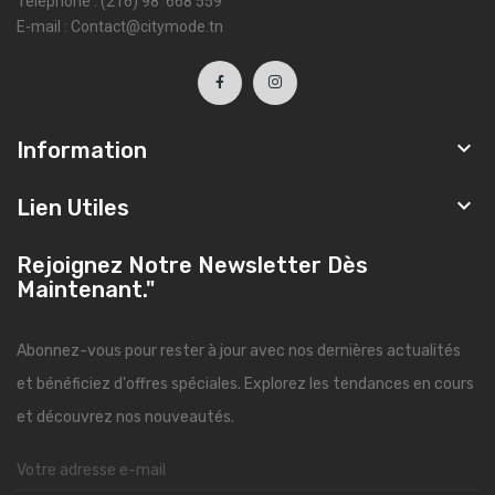
Téléphone : (216) 98 668 559
E-mail : Contact@citymode.tn

Information

Lien Utiles
Rejoignez Notre Newsletter Dès
Maintenant."
Abonnez-vous pour rester à jour avec nos dernières actualités
et bénéficiez d'offres spéciales. Explorez les tendances en cours
et découvrez nos nouveautés.