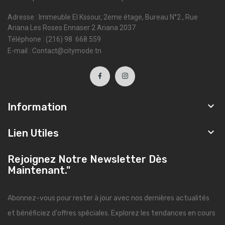
Adresse : Immeuble El Kssour, 2eme étage, Bureau N°2 , Rue
Ariana Les Roses Ennaser 2 Ariana 2037
Téléphone : (216) 98 668 559
E-mail : Contact@citymode.tn

Information

Lien Utiles
Rejoignez Notre Newsletter Dès
Maintenant."
Abonnez-vous pour rester à jour avec nos dernières actualités
et bénéficiez d'offres spéciales. Explorez les tendances en cours