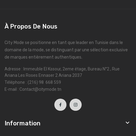
À Propos De Nous
City Mode se positionne en tant que leader en Tunisie dans le
domaine de la mode, se distinguant par une sélection exclusive
de marques entièrement authentiques.
Adresse : Immeuble El Kssour, 2eme étage, Bureau N°2 , Rue
Ariana Les Roses Ennaser 2 Ariana 2037
Téléphone : (216) 98 668 559
E-mail : Contact@citymode.tn

Information