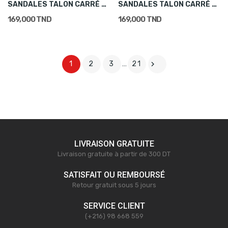
SANDALES TALON CARRÉ CUIR MARRON FEMME
SANDALES TALON CARRÉ CUIR CAMEL FEMME
169,000 TND
169,000 TND

1
2
3
…
21
LIVRAISON GRATUITE
Livraison gratuite à partir de 300 DT
SATISFAIT OU REMBOURSÉ
Retour gratuit sous 5 jours
SERVICE CLIENT
(+216) 98 668 559