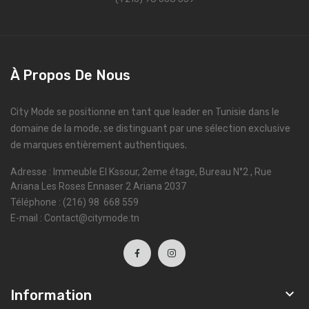
À Propos De Nous
City Mode se positionne en tant que leader en Tunisie dans le
domaine de la mode, se distinguant par une sélection exclusive
de marques entièrement authentiques.
Adresse : Immeuble El Kssour, 2eme étage, Bureau N°2 , Rue
Ariana Les Roses Ennaser 2 Ariana 2037
Téléphone : (216) 98 668 559
E-mail : Contact@citymode.tn

Information