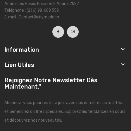
Ariana Les Roses Ennaser 2 Ariana 2037
Téléphone : (216) 98 668 559
E-mail : Contact@citymode.tn

Information

Lien Utiles
Rejoignez Notre Newsletter Dès
Maintenant."
Abonnez-vous pour rester à jour avec nos dernières actualités
et bénéficiez d'offres spéciales. Explorez les tendances en cours
et découvrez nos nouveautés.