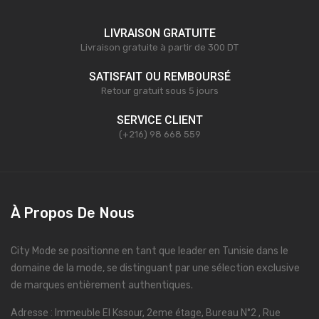
LIVRAISON GRATUITE
Livraison gratuite à partir de 300 DT
SATISFAIT OU REMBOURSÉ
Retour gratuit sous 5 jours
SERVICE CLIENT
(+216) 98 668 559
À Propos De Nous
City Mode se positionne en tant que leader en Tunisie dans le
domaine de la mode, se distinguant par une sélection exclusive
de marques entièrement authentiques.
Adresse : Immeuble El Kssour, 2eme étage, Bureau N°2 , Rue