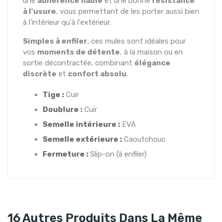
une
adhérence fiable
et une bonne
résistance
à l'usure
, vous permettant de les porter aussi bien
à l'intérieur qu'à l'extérieur.
Simples à enfiler
, ces mules sont idéales pour
vos
moments de détente
, à la maison ou en
sortie décontractée, combinant
élégance
discrète
et
confort absolu
.
Tige :
Cuir
Doublure :
Cuir
Semelle intérieure :
EVA
Semelle extérieure :
Caoutchouc
Fermeture :
Slip-on (à enfiler)
16 Autres Produits Dans La Même