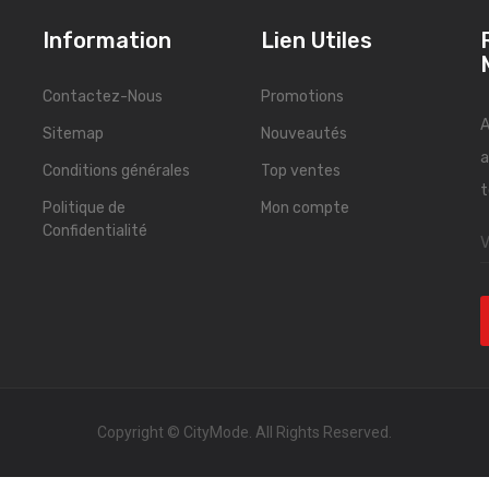
Information
Lien Utiles
Contactez-Nous
Promotions
A
Sitemap
Nouveautés
a
Conditions générales
Top ventes
t
Politique de
Mon compte
Confidentialité
Copyright © CityMode. All Rights Reserved.