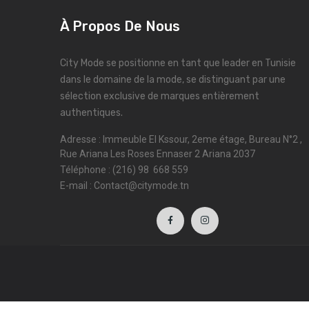
À Propos De Nous
City Mode se positionne en tant que leader en Tunisie
dans le domaine de la mode, se distinguant par une
sélection exclusive de marques entièrement
authentiques.
Adresse : Immeuble El Kssour, 2eme étage, Bureau N°2 ,
Rue Ariana Les Roses Ennaser 2 Ariana 2037
Téléphone : (216) 98 668 559
E-mail : Contact@citymode.tn