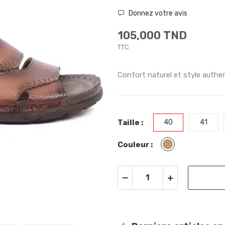
Donnez votre avis
105,000 TND
TTC
Confort naturel et style authe
Taille :
40
41
Camel
Couleur :