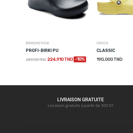
BIRKENSTOCK
CROCS
MULE HOMME BANDE LARGE MARRON
PROFI-BIRKI PU
CLASSIC
224,910 TND
-10%
190,000 TND
249,900 TND
LIVRAISON GRATUITE
Livraison gratuite à partir de 300 DT