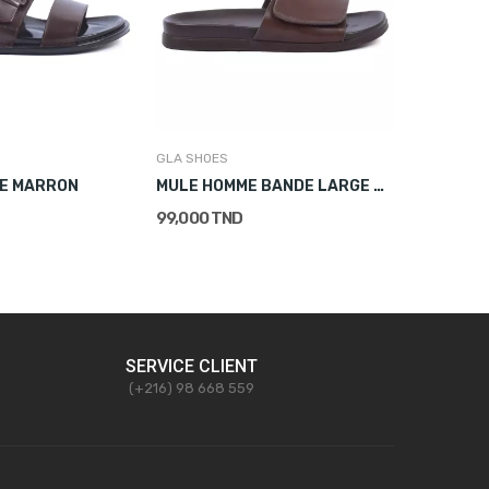
GLA SHOES
ROBINSON
E MARRON
MULE HOMME BANDE LARGE À SCRATCH MARRON
MULES H
99,000 TND
90,000 T
SERVICE CLIENT
(+216) 98 668 559