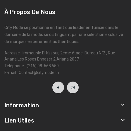
À Propos De Nous
City Mode se positionne en tant que leader en Tunisie dans le
domaine de la mode, se distinguant par une sélection exclusive
de marques entièrement authentiques.
Adresse : Immeuble El Kssour, 2eme étage, Bureau N°2 , Rue
Ariana Les Roses Ennaser 2 Ariana 2037
Téléphone : (216) 98 668 559
E-mail : Contact@citymode.tn

Information

Lien Utiles