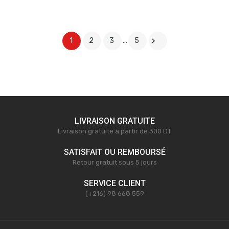

1
2
3
…
5
LIVRAISON GRATUITE
Livraison gratuite à partir de 300 DT
SATISFAIT OU REMBOURSÉ
Retour gratuit sous 5 jours
SERVICE CLIENT
(+216) 98 668 559