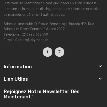
City Mode se positionne en tant que leader en Tunisie dans le
domaine de la mode, se distinguant par une sélection exclusive
de marques entièrement authentiques.
Adresse : Immeuble El Kssour, 2eme étage, Bureau N°2 , Rue
Ariana Les Roses Ennaser 2 Ariana 2037
Téléphone : (216) 98 668 559
E-mail : Contact@citymode.tn

Information

Lien Utiles
Rejoignez Notre Newsletter Dès
Maintenant."