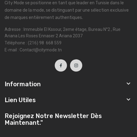
City Mode se positionne en tant que leader en Tunisie dans le
domaine de la mode, se distinguant par une sélection exclusive
de marques entièrement authentiques.
Adresse : Immeuble El Kssour, 2eme étage, Bureau N°2 , Rue
Ariana Les Roses Ennaser 2 Ariana 2037
Téléphone : (216) 98 668 559
E-mail : Contact@citymode.tn

Information

Lien Utiles
Rejoignez Notre Newsletter Dès
Maintenant."