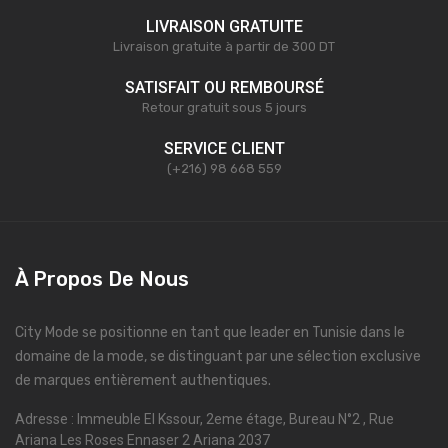
LIVRAISON GRATUITE
Livraison gratuite à partir de 300 DT
SATISFAIT OU REMBOURSÉ
Retour gratuit sous 5 jours
SERVICE CLIENT
(+216) 98 668 559
À Propos De Nous
City Mode se positionne en tant que leader en Tunisie dans le
domaine de la mode, se distinguant par une sélection exclusive
de marques entièrement authentiques.
Adresse : Immeuble El Kssour, 2eme étage, Bureau N°2 , Rue
Ariana Les Roses Ennaser 2 Ariana 2037