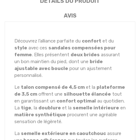
DÉTAILS DU PRODUIT
AVIS
Découvrez l’alliance parfaite du
confort
et du
style
avec ces
sandales compensées pour
femme
. Elles présentent
deux brides
assurant
un bon maintien du pied, dont une
bride
ajustable avec boucle
pour un ajustement
personnalisé.
Le
talon compensé de 4,5 cm
et la
plateforme
de 3,5 cm
offrent une
silhouette élancée
tout
en garantissant un
confort optimal
au quotidien.
La
tige
, la
doublure
et la
semelle intérieure
en
matière synthétique
procurent une agréable
sensation de légèreté.
La
semelle extérieure en caoutchouc
assure