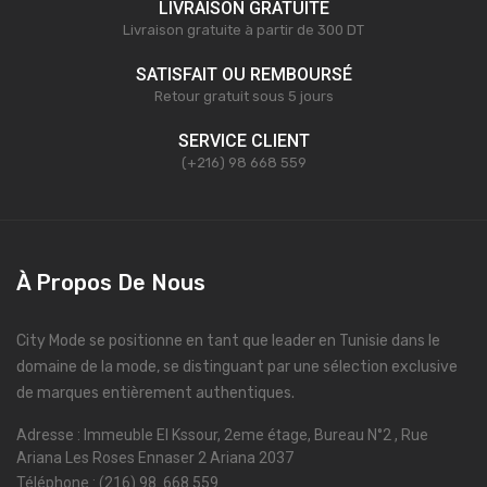
LIVRAISON GRATUITE
Livraison gratuite à partir de 300 DT
SATISFAIT OU REMBOURSÉ
Retour gratuit sous 5 jours
SERVICE CLIENT
(+216) 98 668 559
À Propos De Nous
City Mode se positionne en tant que leader en Tunisie dans le
domaine de la mode, se distinguant par une sélection exclusive
de marques entièrement authentiques.
Adresse : Immeuble El Kssour, 2eme étage, Bureau N°2 , Rue
Ariana Les Roses Ennaser 2 Ariana 2037
Téléphone : (216) 98 668 559