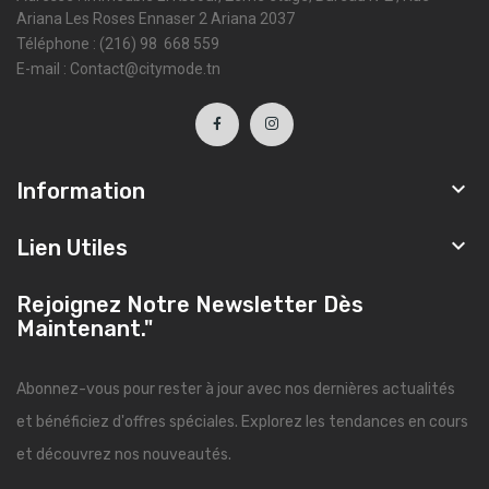
Ariana Les Roses Ennaser 2 Ariana 2037
Téléphone : (216) 98 668 559
E-mail : Contact@citymode.tn

Information

Lien Utiles
Rejoignez Notre Newsletter Dès
Maintenant."
Abonnez-vous pour rester à jour avec nos dernières actualités
et bénéficiez d'offres spéciales. Explorez les tendances en cours
et découvrez nos nouveautés.