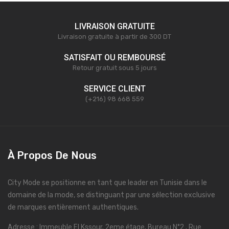
LIVRAISON GRATUITE
Livraison gratuite à partir de 300 DT
SATISFAIT OU REMBOURSÉ
Retour gratuit sous 5 jours
SERVICE CLIENT
(+216) 98 668 559
À Propos De Nous
City Mode se positionne en tant que leader en Tunisie dans le
domaine de la mode, se distinguant par une sélection exclusive
de marques entièrement authentiques.
Adresse : Immeuble El Kssour, 2eme étage, Bureau N°2 , Rue