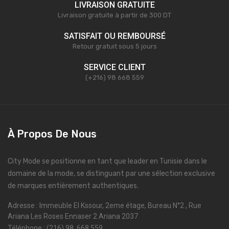
LIVRAISON GRATUITE
Livraison gratuite à partir de 300 DT
SATISFAIT OU REMBOURSÉ
Retour gratuit sous 5 jours
SERVICE CLIENT
(+216) 98 668 559
À Propos De Nous
City Mode se positionne en tant que leader en Tunisie dans le
domaine de la mode, se distinguant par une sélection exclusive
de marques entièrement authentiques.
Adresse : Immeuble El Kssour, 2eme étage, Bureau N°2 , Rue
Ariana Les Roses Ennaser 2 Ariana 2037
Téléphone : (216) 98 668 559