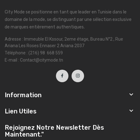
City Mode se positionne en tant que leader en Tunisie dans le
domaine de la mode, se distinguant par une sélection exclusive
de marques entièrement authentiques.
Adresse : Immeuble El Kssour, 2eme étage, Bureau N°2 , Rue
Ariana Les Roses Ennaser 2 Ariana 2037
Téléphone : (216) 98 668 559
E-mail : Contact@citymode.tn

Information

Lien Utiles
Rejoignez Notre Newsletter Dès
Maintenant."