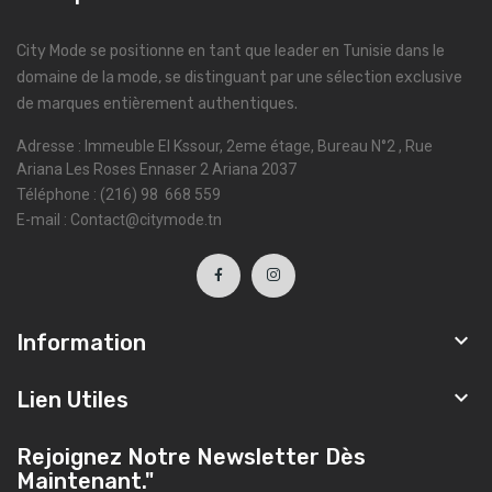
City Mode se positionne en tant que leader en Tunisie dans le
domaine de la mode, se distinguant par une sélection exclusive
de marques entièrement authentiques.
Adresse : Immeuble El Kssour, 2eme étage, Bureau N°2 , Rue
Ariana Les Roses Ennaser 2 Ariana 2037
Téléphone : (216) 98 668 559
E-mail : Contact@citymode.tn

Information

Lien Utiles
Rejoignez Notre Newsletter Dès
Maintenant."