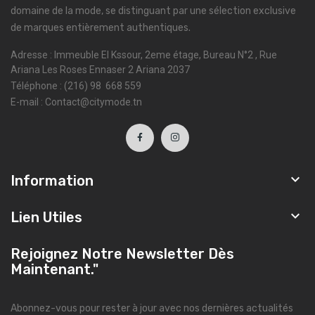
domaine de la mode, se distinguant par une sélection exclusive
de marques entièrement authentiques.
Adresse : Immeuble El Kssour, 2eme étage, Bureau N°2 , Rue
Ariana Les Roses Ennaser 2 Ariana 2037
Téléphone : (216) 98 668 559
E-mail : Contact@citymode.tn

Information

Lien Utiles
Rejoignez Notre Newsletter Dès
Maintenant."
Abonnez-vous pour rester à jour avec nos dernières actualités