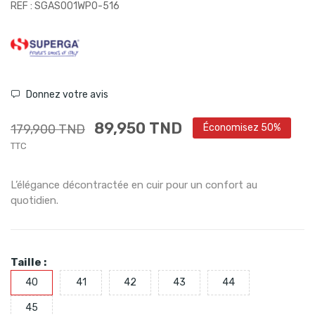
REF : SGAS001WP0-516
Donnez votre avis
89,950 TND
179,900 TND
Économisez 50%
TTC
L’élégance décontractée en cuir pour un confort au
quotidien.
Taille :
40
41
42
43
44
45