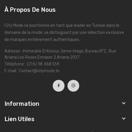
À Propos De Nous
City Mode se positionne en tant que leader en Tunisie dans le
domaine de la mode, se distinguant par une sélection exclusive
de marques entièrement authentiques.
Adresse : Immeuble El Kssour, 2eme étage, Bureau N°2 , Rue
Ariana Les Roses Ennaser 2 Ariana 2037
Téléphone : (216) 98 668 559
E-mail : Contact@citymode.tn

Information

Lien Utiles