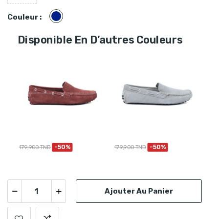
Bleu
Couleur :
marine
Disponible En D’autres Couleurs
-50%
-50%
179,900 TND
179,900 TND
179
Ajouter Au Panier