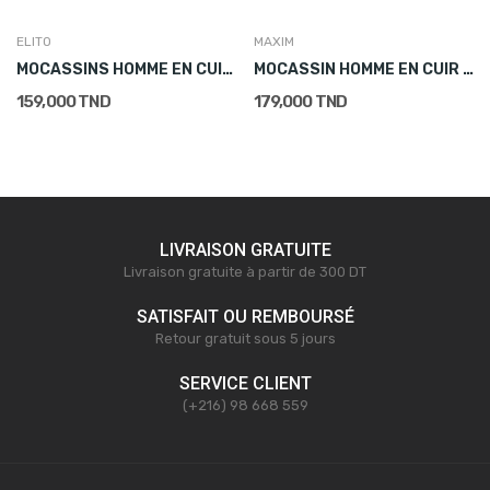
ELITO
MAXIM
MOCASSINS HOMME EN CUIR BLEU MARINE
MOCASSIN HOMME EN CUIR MARRON
159,000 TND
179,000 TND
LIVRAISON GRATUITE
Livraison gratuite à partir de 300 DT
SATISFAIT OU REMBOURSÉ
Retour gratuit sous 5 jours
SERVICE CLIENT
(+216) 98 668 559