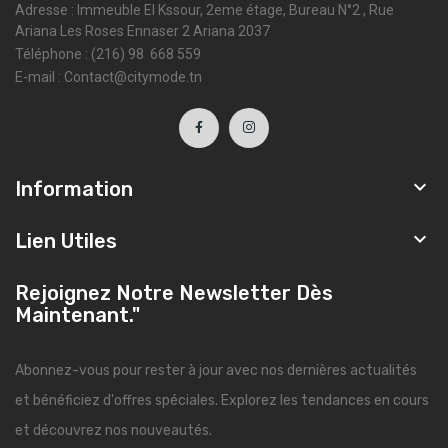
Adresse : Immeuble El Kssour, 2eme étage, Bureau N°2 , Rue
Ariana Les Roses Ennaser 2 Ariana 2037
Téléphone : (216) 98 668 559
E-mail : Contact@citymode.tn

Information

Lien Utiles
Rejoignez Notre Newsletter Dès
Maintenant."
Abonnez-vous pour rester à jour avec nos dernières actualités
et bénéficiez d'offres spéciales. Explorez les tendances en cours
et découvrez nos nouveautés.