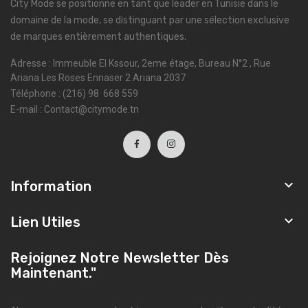
City Mode se positionne en tant que leader en Tunisie dans le
domaine de la mode, se distinguant par une sélection exclusive
de marques entièrement authentiques.
Adresse : Immeuble El Kssour, 2eme étage, Bureau N°2 , Rue
Ariana Les Roses Ennaser 2 Ariana 2037
Téléphone : (216) 98 668 559
E-mail : Contact@citymode.tn

Information

Lien Utiles
Rejoignez Notre Newsletter Dès
Maintenant."