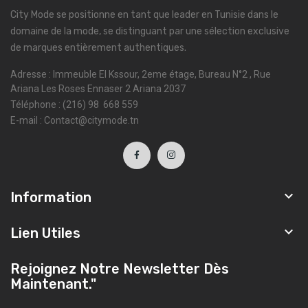
City Mode se positionne en tant que leader en Tunisie dans le
domaine de la mode, se distinguant par une sélection exclusive
de marques entièrement authentiques.
Adresse : Immeuble El Kssour, 2eme étage, Bureau N°2 , Rue
Ariana Les Roses Ennaser 2 Ariana 2037
Téléphone : (216) 98 668 559
E-mail : Contact@citymode.tn

Information

Lien Utiles
Rejoignez Notre Newsletter Dès
Maintenant."