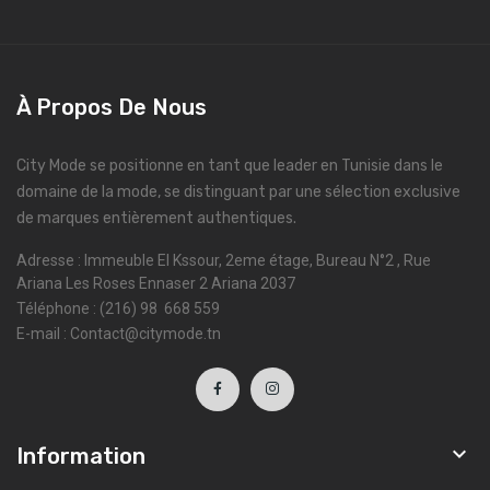
À Propos De Nous
City Mode se positionne en tant que leader en Tunisie dans le
domaine de la mode, se distinguant par une sélection exclusive
de marques entièrement authentiques.
Adresse : Immeuble El Kssour, 2eme étage, Bureau N°2 , Rue
Ariana Les Roses Ennaser 2 Ariana 2037
Téléphone : (216) 98 668 559
E-mail : Contact@citymode.tn

Information