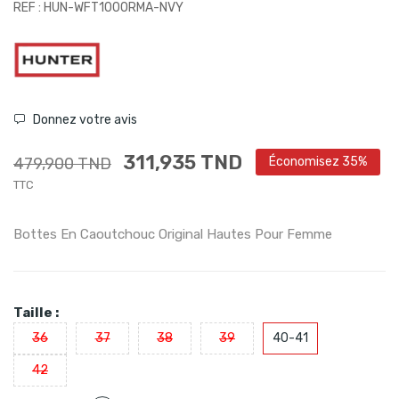
REF : HUN-WFT1000RMA-NVY
Donnez votre avis
311,935 TND
479,900 TND
Économisez 35%
TTC
Bottes En Caoutchouc Original Hautes Pour Femme
Taille :
36
37
38
39
40-41
42