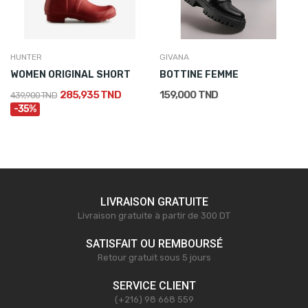
HUNTER
GIVANA
WOMEN ORIGINAL SHORT
BOTTINE FEMME
285,935 TND
159,000 TND
439,900 TND
-35%
LIVRAISON GRATUITE
Livraison gratuite à partir de 300 DT
SATISFAIT OU REMBOURSÉ
Retour gratuit sous 5 jours
SERVICE CLIENT
(+216) 98 668 559