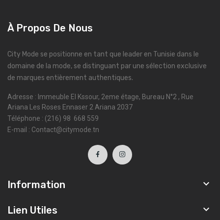
À Propos De Nous
City Mode se positionne en tant que leader en Tunisie dans le
domaine de la mode, se distinguant par une sélection exclusive
de marques entièrement authentiques.
Adresse : Immeuble El Kssour, 2eme étage, Bureau N°2 , Rue
Ariana Les Roses Ennaser 2 Ariana 2037
Téléphone : (216) 98 668 559
E-mail : Contact@citymode.tn

Information

Lien Utiles