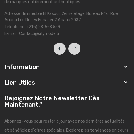
de marques entièrement authentiques.
Adresse : Immeuble El Kssour, 2eme étage, Bureau N°2 , Rue
Ariana Les Roses Ennaser 2 Ariana 2037
Téléphone : (216) 98 668 559
E-mail : Contact@citymode.tn

Information

Lien Utiles
Rejoignez Notre Newsletter Dès
Maintenant."
Abonnez-vous pour rester à jour avec nos dernières actualités
et bénéficiez d'offres spéciales. Explorez les tendances en cours