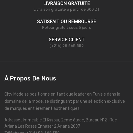
LIVRAISON GRATUITE
Livraison gratuite à partir de 300 DT
SATISFAIT OU REMBOURSÉ
Retour gratuit sous 5 jours
SERVICE CLIENT
(+216) 98 668 559
À Propos De Nous
City Mode se positionne en tant que leader en Tunisie dans le
domaine de la mode, se distinguant par une sélection exclusive
de marques entièrement authentiques.
Adresse : Immeuble El Kssour, 2eme étage, Bureau N°2 , Rue
Ariana Les Roses Ennaser 2 Ariana 2037
Téléphone : (216) 98 668 559