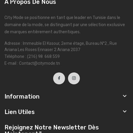
À Propos De Nous
City Mode se positionne en tant que leader en Tunisie dans le
domaine de la mode, se distinguant par une sélection exclusive
de marques entièrement authentiques.
Adresse : Immeuble El Kssour, 2eme étage, Bureau N°2 , Rue
Ariana Les Roses Ennaser 2 Ariana 2037
Téléphone : (216) 98 668 559
E-mail : Contact@citymode.tn

Information

Lien Utiles
Rejoignez Notre Newsletter Dès