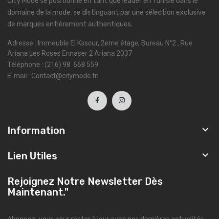
City Mode se positionne en tant que leader en Tunisie dans le
domaine de la mode, se distinguant par une sélection exclusive
de marques entièrement authentiques.
Adresse : Immeuble El Kssour, 2eme étage, Bureau N°2 , Rue
Ariana Les Roses Ennaser 2 Ariana 2037
Téléphone : (216) 98 668 559
E-mail : Contact@citymode.tn

Information

Lien Utiles
Rejoignez Notre Newsletter Dès
Maintenant."