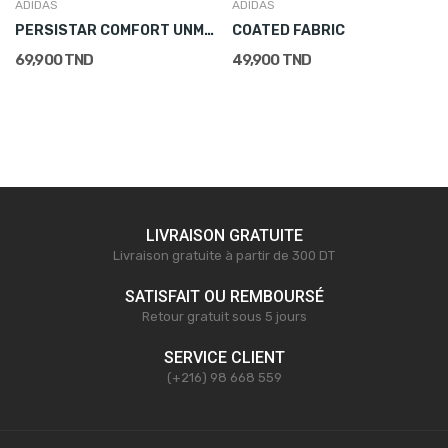
ADIDAS
ADIDAS
PERSISTAR COMFORT UNMIRRORED
COATED FABRIC
69,900 TND
49,900 TND
LIVRAISON GRATUITE
Livraison gratuite à partir de 300 DT
SATISFAIT OU REMBOURSÉ
Retour gratuit sous 5 jours
SERVICE CLIENT
(+216) 98 668 559