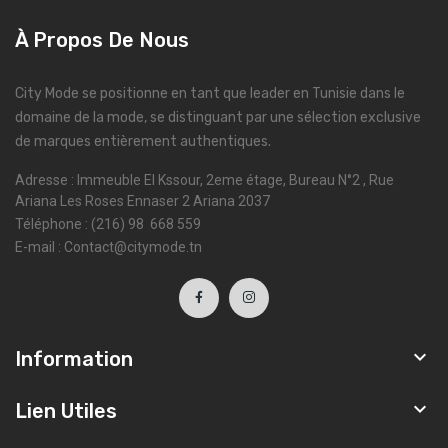
À Propos De Nous
City Mode se positionne en tant que leader en Tunisie dans le
domaine de la mode, se distinguant par une sélection exclusive
de marques entièrement authentiques.
Adresse : Immeuble El Kssour, 2eme étage, Bureau N°2 , Rue
Ariana Les Roses Ennaser 2 Ariana 2037
Téléphone : (216) 98 668 559
E-mail : Contact@citymode.tn

Information

Lien Utiles