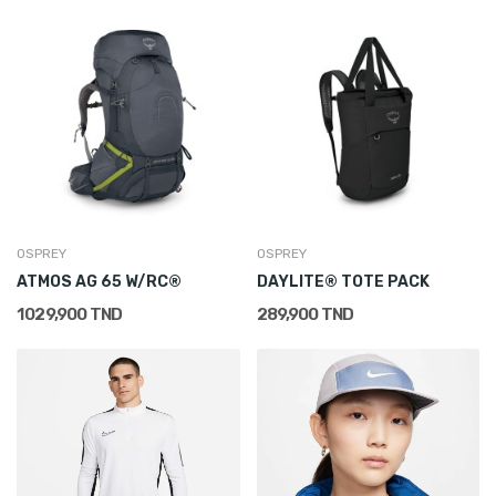
OSPREY
OSPREY
ATMOS AG 65 W/RC®
DAYLITE® TOTE PACK
1 029,900 TND
289,900 TND