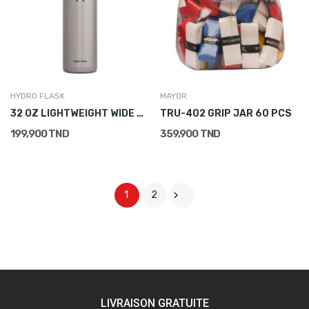
HYDRO FLASK
MAYOR
32 OZ LIGHTWEIGHT WIDE FLEX CAP SLATE
TRU-402 GRIP JAR 60 PCS
199,900 TND
359,900 TND

1
2
LIVRAISON GRATUITE