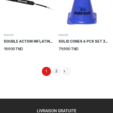
MAYOR
MAYOR
DOUBLE ACTION INFLATING PUMP 25 CM
SOLID CONES 6 PCS SET 38.1 CM
19,900 TND
79,900 TND

1
2
LIVRAISON GRATUITE