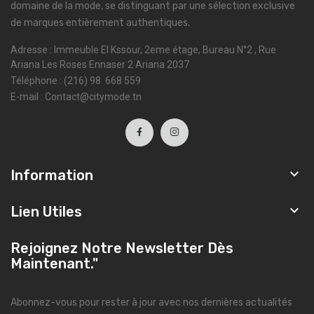
domaine de la mode, se distinguant par une sélection exclusive
de marques entièrement authentiques.
Adresse : Immeuble El Kssour, 2eme étage, Bureau N°2 , Rue
Ariana Les Roses Ennaser 2 Ariana 2037
Téléphone : (216) 98 668 559
E-mail : Contact@citymode.tn

Information

Lien Utiles
Rejoignez Notre Newsletter Dès
Maintenant."
Abonnez-vous pour rester à jour avec nos dernières actualités