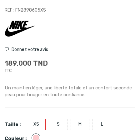
REF : FN2898605XS
Donnez votre avis
189,000 TND
TTC
Un maintien léger, une liberté totale et un confort seconde
peau pour bouger en toute confiance.
Taille :
XS
S
M
L
Rose
Couleur :