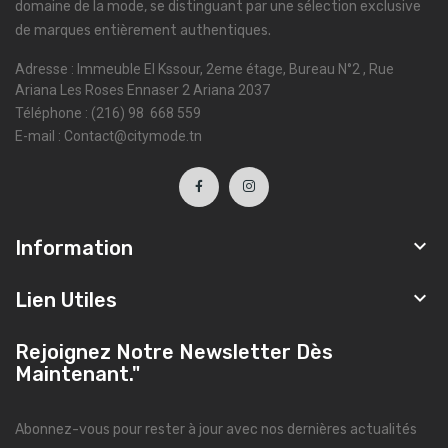
domaine de la mode, se distinguant par une sélection exclusive
de marques entièrement authentiques.
Adresse : Immeuble El Kssour, 2eme étage, Bureau N°2 , Rue
Ariana Les Roses Ennaser 2 Ariana 2037
Téléphone : (216) 98 668 559
E-mail : Contact@citymode.tn

Information

Lien Utiles
Rejoignez Notre Newsletter Dès
Maintenant."
Abonnez-vous pour rester à jour avec nos dernières actualités