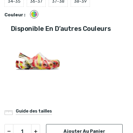
34-35
36-37
37-38
38-39
Multicolore
Couleur :
Disponible En D’autres Couleurs
Guide des tailles
Ajouter Au Panier