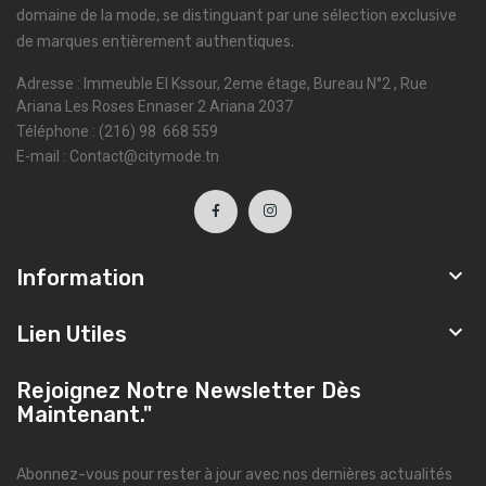
domaine de la mode, se distinguant par une sélection exclusive
de marques entièrement authentiques.
Adresse : Immeuble El Kssour, 2eme étage, Bureau N°2 , Rue
Ariana Les Roses Ennaser 2 Ariana 2037
Téléphone : (216) 98 668 559
E-mail : Contact@citymode.tn

Information

Lien Utiles
Rejoignez Notre Newsletter Dès
Maintenant."
Abonnez-vous pour rester à jour avec nos dernières actualités