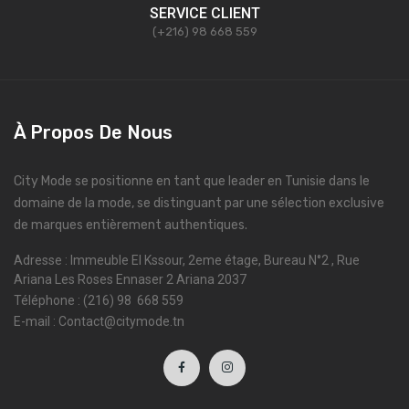
SERVICE CLIENT
(+216) 98 668 559
À Propos De Nous
City Mode se positionne en tant que leader en Tunisie dans le
domaine de la mode, se distinguant par une sélection exclusive
de marques entièrement authentiques.
Adresse : Immeuble El Kssour, 2eme étage, Bureau N°2 , Rue
Ariana Les Roses Ennaser 2 Ariana 2037
Téléphone : (216) 98 668 559
E-mail : Contact@citymode.tn