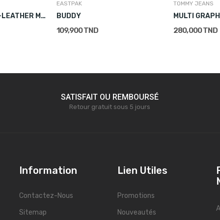
EASTPAK
TOMMY JEANS
D99723 CANVAS-LEATHER MONEY MANAGER NOIR
BUDDY
109,900 TND
280,000 TND
SATISFAIT OU REMBOURSÉ
Retour gratuit sous 5 jours
Information
Lien Utiles
Contactez-Nous
Promotions
A
Sitemap
Nouveautés