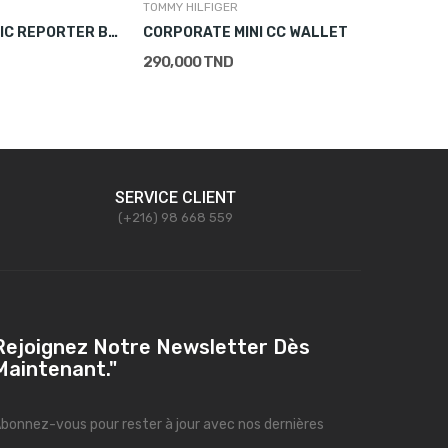
TOMMY HILFIGER
EASTPAK
MULTI GRAPHIC REPORTER BAG
CORPORATE MINI CC WALLET
GROUPIE
290,000 TND
39,900 T
SERVICE CLIENT
(+216) 98 668 559
Rejoignez Notre Newsletter Dès
Maintenant."
bonnez-vous pour rester à jour avec nos dernières