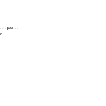
ieurs poches
ée