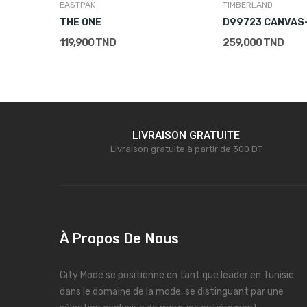
EASTPAK
TIMBERLAND
THE ONE
119,900 TND
259,000 TND
LIVRAISON GRATUITE
Livraison gratuite à partir de 300 DT
À Propos De Nous
City Mode se positionne en tant que leader en Tunisie
dans le domaine de la mode, se distinguant par une