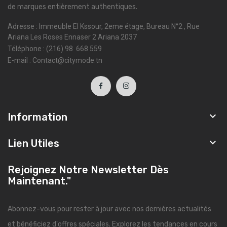
de marques entièrement authentiques.
Adresse : Immeuble El Kssour, 2eme étage, Bureau N°2 , Rue
Ariana Les Roses Ennaser 2 Ariana 2037
Téléphone : (216) 98 668 559
E-mail : Contact@citymode.tn

Information

Lien Utiles
Rejoignez Notre Newsletter Dès
Maintenant."
Abonnez-vous pour rester à jour avec nos dernières actualités
et bénéficiez d'offres spéciales. Explorez les tendances en cours